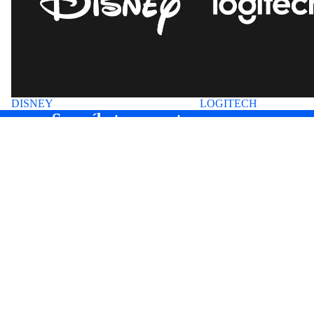
DISNEY
LOGITECH
Suscríbete a nuestros correos
SEMANA LOGITE
Entérate antes que nadie de nuevas colecciones y ofertas
especiales.
Correo electrónico
HOME
INICIO
NUEVOS INGRESOS 🎀
SEMANA LOGITECH
TECNOLOGÍA
BOLSOS&MOCHILAS
ROPA
CALZADO