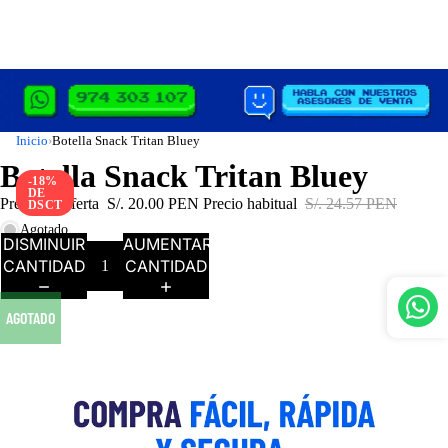
Inicio
Botella Snack Tritan Bluey
›
Botella Snack Tritan Bluey
-18%
DE
Precio de oferta
S/. 20.00 PEN
Precio habitual
S/. 24.57 PEN
DSCT
Agotado
DISMINUIR
AUMENTAR
CANTIDAD
CANTIDAD
AGOTADO