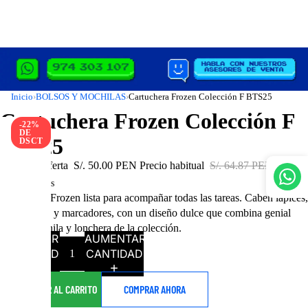
Inicio
BOLSOS Y MOCHILAS
Cartuchera Frozen Colección F BTS25
›
›
Cartuchera Frozen Colección F
-22%
DE
BTS25
DSCT
Precio de oferta
S/. 50.00 PEN
Precio habitual
S/. 64.87 PEN
2 restantes
Cartuchera Frozen lista para acompañar todas las tareas. Caben lápices,
resaltadores y marcadores, con un diseño dulce que combina genial
con la mochila y lonchera de la colección.
DISMINUIR
AUMENTAR
CANTIDAD
CANTIDAD
AGREGAR AL CARRITO
COMPRAR AHORA