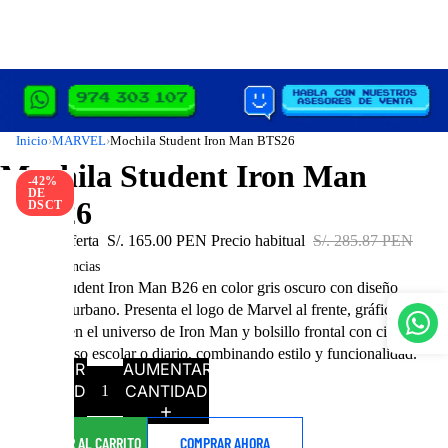
Inicio
MARVEL
Mochila Student Iron Man BTS26
›
›
Mochila Student Iron Man
-42%
DE
BTS26
DSCT
Precio de oferta
S/. 165.00 PEN
Precio habitual
S/. 285.87 PEN
En existencias
Mochila Student Iron Man B26 en color gris oscuro con diseño
moderno y urbano. Presenta el logo de Marvel al frente, gráficos
inspirados en el universo de Iron Man y bolsillo frontal con cierre.
Ideal para uso escolar o diario, combinando estilo y funcionalidad.
DISMINUIR
AUMENTAR
CANTIDAD
CANTIDAD
AGREGAR AL CARRITO
COMPRAR AHORA