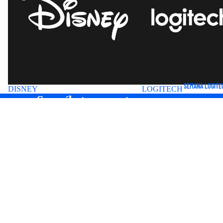
SEMANA LOGITE
DISNEY
LOGITECH
Suscríbete a nuestros correos
Entérate antes que nadie de nuevas colecciones y ofertas
especiales.
Correo electrónico
Precio de oferta
S/. 165.00 PEN
Precio
habitual
S/. 285.87 PEN
HOME
INICIO
NUEVOS INGRESOS 🎀
SEMANA LOGITECH
TECNOLOGÍA
BOLSOS&MOCHILAS
ROPA