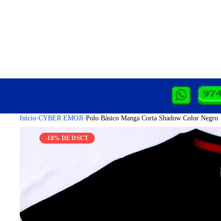
›
›
Inicio
CYBER EMOJI
Polo Básico Manga Corta Shadow Color Negro
-18% DE DSCT