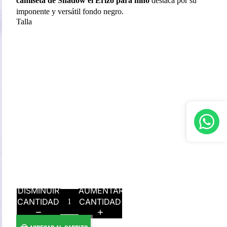
camiseta de Shadow el Erizo para niño
destaca por su
imponente y versátil fondo negro.
Talla
6
8
10
12
14
16
DISMINUIR
AUMENTAR
CANTIDAD
CANTIDAD