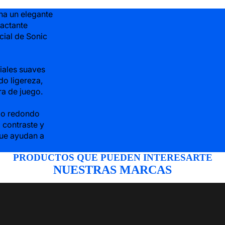
na un elegante
pactante
icial de Sonic
iales suaves
do ligereza,
ra de juego.
llo redondo
a contraste y
que ayudan a
PRODUCTOS QUE PUEDEN INTERESARTE
NUESTRAS MARCAS
LOGI