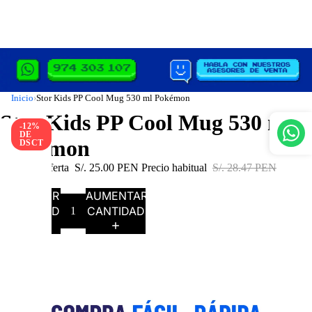
Inicio
Stor Kids PP Cool Mug 530 ml Pokémon
›
Stor Kids PP Cool Mug 530 ml
-12%
DE
Pokémon
DSCT
Precio de oferta
S/. 25.00 PEN
Precio habitual
S/. 28.47 PEN
Agotado
DISMINUIR
AUMENTAR
CANTIDAD
CANTIDAD
AGOTADO