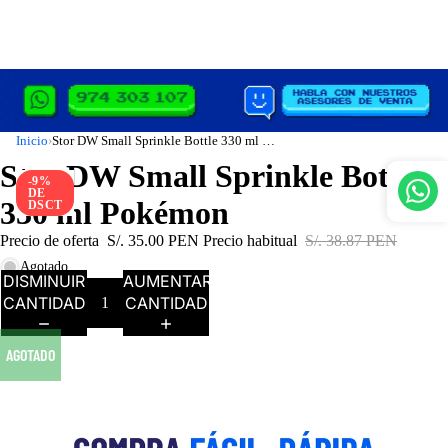
Inicio
Stor DW Small Sprinkle Bottle 330 ml Pokémon
›
Stor DW Small Sprinkle Bottle
-9%
DE
330 ml Pokémon
DSCT
Precio de oferta
S/. 35.00 PEN
Precio habitual
S/. 38.87 PEN
Agotado
DISMINUIR
AUMENTAR
CANTIDAD
CANTIDAD
AGOTADO