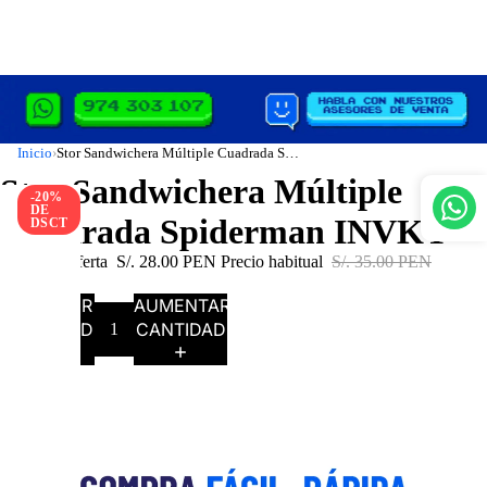
Inicio
Stor Sandwichera Múltiple Cuadrada Spiderman INVKY
›
Stor Sandwichera Múltiple
-20%
DE
Cuadrada Spiderman INVKY
DSCT
Precio de oferta
S/. 28.00 PEN
Precio habitual
S/. 35.00 PEN
Agotado
DISMINUIR
AUMENTAR
CANTIDAD
CANTIDAD
AGOTADO