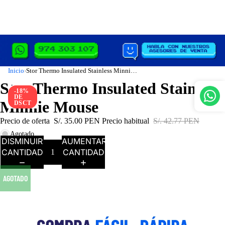
Inicio
Stor Thermo Insulated Stainless Minnie Mouse
›
Stor Thermo Insulated Stainless
-18%
DE
Minnie Mouse
DSCT
Precio de oferta
S/. 35.00 PEN
Precio habitual
S/. 42.77 PEN
Agotado
DISMINUIR
AUMENTAR
CANTIDAD
CANTIDAD
AGOTADO