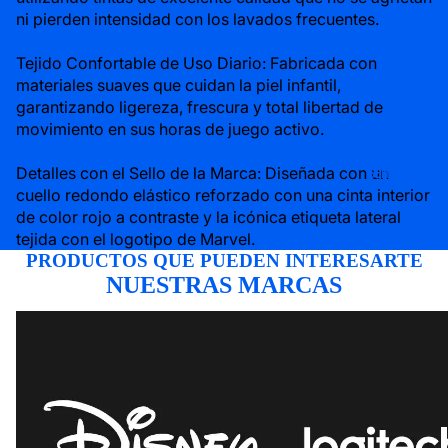
ni pierden intensidad con los lavados frecuentes.
Tejido Confortable de Uso Diario: Fabricada con
materiales suaves que cuidan la piel infantil,
garantizando ligereza, frescura y total libertad de
movimiento en sus horas de juego activo.
Detalles con el Sello de la Marca: Diseñada con un
SEMANA LOGITE
cuello redondo elástico reforzado con una cinta interior
de color rojo a contraste y la icónica etiqueta lateral
tejida con el logotipo de Marvel.
PRODUCTOS QUE PUEDEN INTERESARTE
NUESTRAS MARCAS
DISNEY
LOGITECH