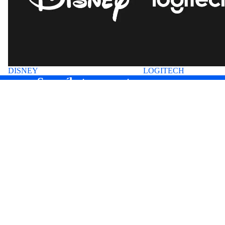
DISNEY
LOGITECH
Suscríbete a nuestros correos
Entérate antes que nadie de nuevas colecciones y ofertas
especiales.
Correo electrónico
Precio de oferta
S/. 32.00 PEN
Precio
habitual
S/. 44.00 PEN
HOME
INICIO
NUEVOS INGRESOS 🎀
SEMANA LOGITECH
TECNOLOGÍA
BOLSOS&MOCHILAS
ROPA
CALZADO