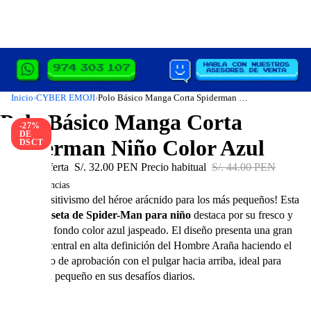
Inicio
CYBER EMOJI
Polo Básico Manga Corta Spiderman Niño Color Azul
›
›
Polo Básico Manga Corta
-27%
DE
Spiderman Niño Color Azul
DSCT
Precio de oferta
S/. 32.00 PEN
Precio habitual
S/. 44.00 PEN
En existencias
¡Todo el positivismo del héroe arácnido para los más pequeños! Esta
genial
camiseta de Spider-Man para niño
destaca por su fresco y
combinable fondo color azul jaspeado. El diseño presenta una gran
ilustración central en alta definición del Hombre Araña haciendo el
clásico gesto de aprobación con el pulgar hacia arriba, ideal para
motivar a tu pequeño en sus desafíos diarios.
Talla