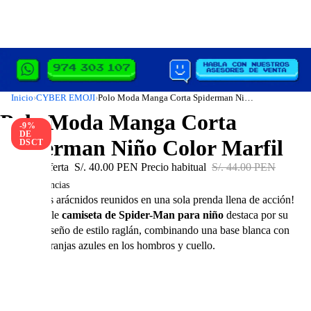
Inicio
CYBER EMOJI
Polo Moda Manga Corta Spiderman Niño Color Marfil
›
›
Polo Moda Manga Corta
-9%
DE
Spiderman Niño Color Marfil
DSCT
Precio de oferta
S/. 40.00 PEN
Precio habitual
S/. 44.00 PEN
En existencias
¡Tres héroes arácnidos reunidos en una sola prenda llena de acción!
Esta increíble
camiseta de Spider-Man para niño
destaca por su
moderno diseño de estilo raglán, combinando una base blanca con
llamativas franjas azules en los hombros y cuello.
Talla
4